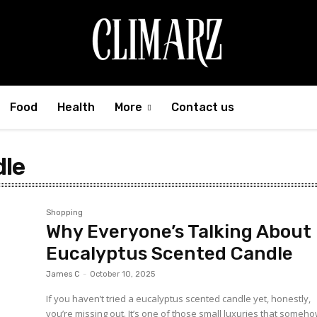
Food
Health
More
Contact us
dle
Shopping
Why Everyone’s Talking About
Eucalyptus Scented Candle
James C
-
October 10, 2025
If you haven’t tried a eucalyptus scented candle yet, honestly,
you’re missing out. It’s one of those small luxuries that someh